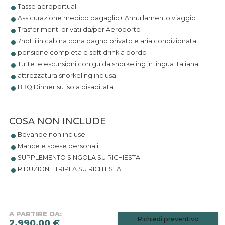
•
•
Tasse aeroportuali
•
Assicurazione medico bagaglio+ Annullamento viaggio
•
Trasferimenti privati da/per Aeroporto
•
7notti in cabina cona bagno privato e aria condizionata
•
pensione completa e soft drink a bordo
•
Tutte le escursioni con guida snorkeling in lingua Italiana
•
attrezzatura snorkeling inclusa
BBQ Dinner su isola disabitata
•
COSA NON INCLUDE
•
Bevande non incluse
•
Mance e spese personali
•
SUPPLEMENTO SINGOLA SU RICHIESTA
RIDUZIONE TRIPLA SU RICHIESTA
A PARTIRE DA:
Richiedi preventivo
2.990,00 €