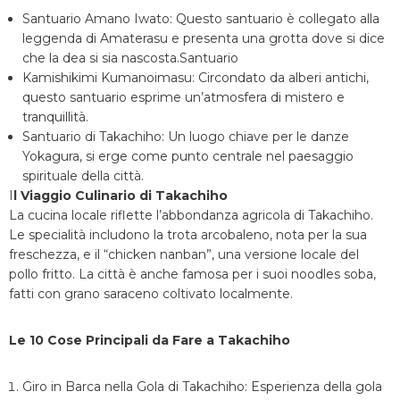
Santuario Amano Iwato: Questo santuario è collegato alla
leggenda di Amaterasu e presenta una grotta dove si dice
che la dea si sia nascosta.
Santuario
Kamishikimi Kumanoimasu: Circondato da alberi antichi,
questo santuario esprime un’atmosfera di mistero e
tranquillità.
Santuario di Takachiho: Un luogo chiave per le danze
Yokagura, si erge come punto centrale nel paesaggio
spirituale della città.
I
l Viaggio Culinario di Takachiho
La cucina locale riflette l’abbondanza agricola di Takachiho.
Le specialità includono la trota arcobaleno, nota per la sua
freschezza, e il “chicken nanban”, una versione locale del
pollo fritto. La città è anche famosa per i suoi noodles soba,
fatti con grano saraceno coltivato localmente.
Le 10 Cose Principali da Fare a Takachiho
Giro in Barca nella Gola di Takachiho: Esperienza della gola