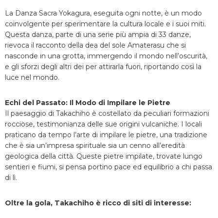
La Danza Sacra Yokagura, eseguita ogni notte, è un modo
coinvolgente per sperimentare la cultura locale e i suoi miti.
Questa danza, parte di una serie più ampia di 33 danze,
rievoca il racconto della dea del sole Amaterasu che si
nasconde in una grotta, immergendo il mondo nell’oscurità,
e gli sforzi degli altri dei per attirarla fuori, riportando così la
luce nel mondo.
Echi del Passato: Il Modo di Impilare le Pietre
Il paesaggio di Takachiho è costellato da peculiari formazioni
rocciose, testimonianza delle sue origini vulcaniche. I locali
praticano da tempo l’arte di impilare le pietre, una tradizione
che è sia un’impresa spirituale sia un cenno all’eredità
geologica della città. Queste pietre impilate, trovate lungo
sentieri e fiumi, si pensa portino pace ed equilibrio a chi passa
di lì.
Oltre la gola, Takachiho è ricco di siti di interesse: