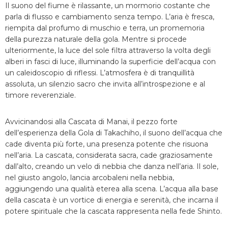
Il suono del fiume è rilassante, un mormorio costante che
parla di flusso e cambiamento senza tempo. L’aria è fresca,
riempita dal profumo di muschio e terra, un promemoria
della purezza naturale della gola. Mentre si procede
ulteriormente, la luce del sole filtra attraverso la volta degli
alberi in fasci di luce, illuminando la superficie dell’acqua con
un caleidoscopio di riflessi. L’atmosfera è di tranquillità
assoluta, un silenzio sacro che invita all’introspezione e al
timore reverenziale.
Avvicinandosi alla Cascata di Manai, il pezzo forte
dell’esperienza della Gola di Takachiho, il suono dell’acqua che
cade diventa più forte, una presenza potente che risuona
nell’aria. La cascata, considerata sacra, cade graziosamente
dall’alto, creando un velo di nebbia che danza nell’aria. Il sole,
nel giusto angolo, lancia arcobaleni nella nebbia,
aggiungendo una qualità eterea alla scena. L’acqua alla base
della cascata è un vortice di energia e serenità, che incarna il
potere spirituale che la cascata rappresenta nella fede Shinto.