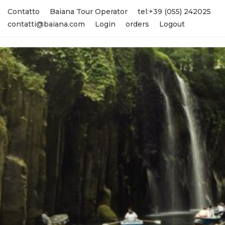
Contatto
Baiana Tour Operator
tel:+39 (055) 242025
contatti@baiana.com
Login
orders
Logout