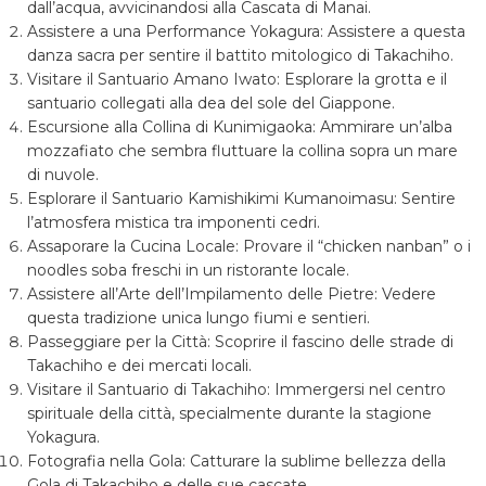
dall’acqua, avvicinandosi alla Cascata di Manai.
Assistere a una Performance Yokagura: Assistere a questa
danza sacra per sentire il battito mitologico di Takachiho.
Visitare il Santuario Amano Iwato: Esplorare la grotta e il
santuario collegati alla dea del sole del Giappone.
Escursione alla Collina di Kunimigaoka: Ammirare un’alba
mozzafiato che sembra fluttuare la collina sopra un mare
di nuvole.
Esplorare il Santuario Kamishikimi Kumanoimasu: Sentire
l’atmosfera mistica tra imponenti cedri.
Assaporare la Cucina Locale: Provare il “chicken nanban” o i
noodles soba freschi in un ristorante locale.
Assistere all’Arte dell’Impilamento delle Pietre: Vedere
questa tradizione unica lungo fiumi e sentieri.
Passeggiare per la Città: Scoprire il fascino delle strade di
Takachiho e dei mercati locali.
Visitare il Santuario di Takachiho: Immergersi nel centro
spirituale della città, specialmente durante la stagione
Yokagura.
Fotografia nella Gola: Catturare la sublime bellezza della
Gola di Takachiho e delle sue cascate.