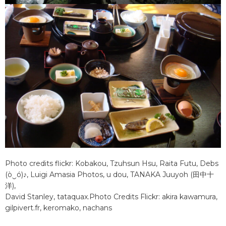
Photo credits flickr: Kobakou, Tzuhsun Hsu, Raita Futu, Debs
(ò‿ó)♪, Luigi Amasia Photos, u dou, TANAKA Juuyoh (田中十
洋),
David Stanley, tataquax.Photo Credits Flickr: akira kawamura,
gilpivert.fr, keromako, nachans