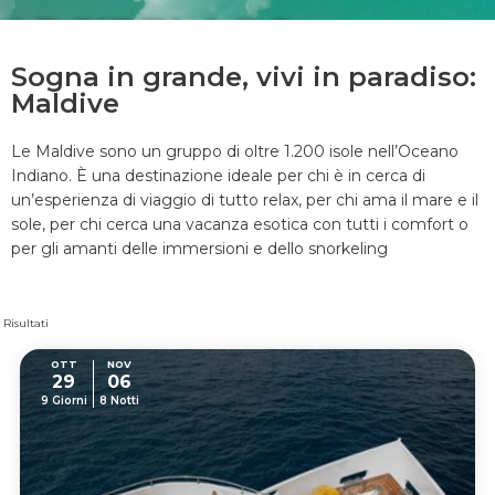
ARCIPELAGO
DELLE
Sogna in grande, vivi in paradiso:
MALDIVE
Maldive
Le Maldive sono un gruppo di oltre 1.200 isole nell’Oceano
Indiano. È una destinazione ideale per chi è in cerca di
un’esperienza di viaggio di tutto relax, per chi ama il mare e il
sole, per chi cerca una vacanza esotica con tutti i comfort o
p
er gli amanti delle immersioni e dello snorkeling
 Risultati
OTT
NOV
29
06
9 Giorni
8 Notti