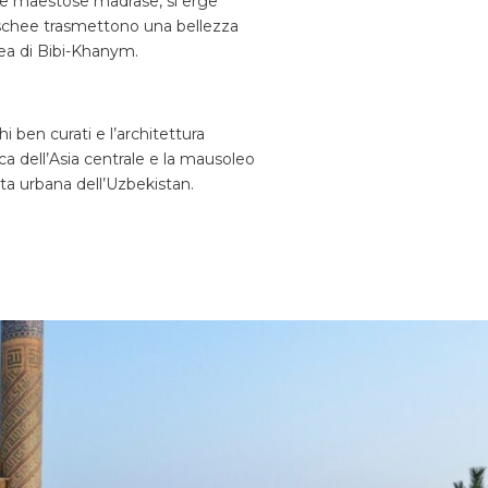
tre maestose madrase, si erge
oschee trasmettono una bellezza
ea di Bibi-Khanym.
 ben curati e l’architettura
ca dell’Asia centrale e la mausoleo
ita urbana dell’Uzbekistan.