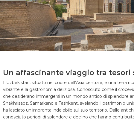
UZBEKISTAN
UZBEKISTAN
UZBEKISTAN
UZBEKISTAN
UZBEKISTAN
UZBEKISTAN
UZBEKISTAN
UZBEKISTAN
UZBEKISTAN
UZBEKISTAN
UZBEKISTAN
UZBEKISTAN
UZBEKISTAN
UZBEKISTAN
UZBEKISTAN
Un affascinante viaggio tra tesori s
L’Uzbekistan, situato nel cuore dell’Asia centrale, è una terra ricc
vibrante e la gastronomia deliziosa. Conosciuto come il crocevia d
che desiderano immergersi in un mondo antico di splendore archi
Shakhrisabz, Samarkand e Tashkent, svelando il patrimonio uni
ha lasciato un’impronta indelebile sul suo territorio. Dalle antic
conosciuto periodi di splendore e declino che hanno contribuito 