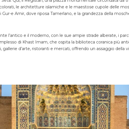
a Seta. Qui, il Registan, una piazza monumentale circondata da 
colorati, le architetture islamiche e le maestose cupole delle m
Gur-e Amir, dove riposa Tamerlano, e la grandezza della mosch
l’antico e il moderno, con le sue ampie strade alberate, i parchi
complesso di Khast Imam, che ospita la biblioteca coranica più anti
 gallerie d’arte, ristoranti e mercati, offrendo un assaggio della v