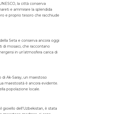
l’UNESCO, la città conserva
inareti e ammirare la splendida
vero e proprio tesoro che racchiude
ia della Seta e conserva ancora oggi
ti di mosaici, che raccontano
mergersi in un’atmosfera carica di
sso di Ak-Saray, un maestoso
 sua maestosità è ancora evidente.
ella popolazione locale.
 gioiello dell’Uzbekistan, è stata