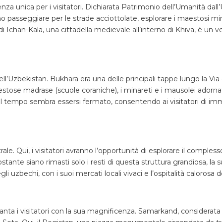
enza unica per i visitatori. Dichiarata Patrimonio dell’Umanità dal
ranno passeggiare per le strade acciottolate, esplorare i maestosi m
di Ichan-Kala, una cittadella medievale all’interno di Khiva, è un 
 dell’Uzbekistan. Bukhara era una delle principali tappe lungo la V
maestose madrase (scuole coraniche), i minareti e i mausolei adorna
ui il tempo sembra essersi fermato, consentendo ai visitatori di im
rale. Qui, i visitatori avranno l’opportunità di esplorare il comple
ante siano rimasti solo i resti di questa struttura grandiosa, la
 uzbechi, con i suoi mercati locali vivaci e l’ospitalità calorosa d
ta i visitatori con la sua magnificenza. Samarkand, considerata il