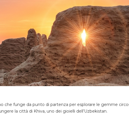
derno che funge da punto di partenza per esplorare le gemme cir
ngere la città di Khiva, uno dei gioielli dell’Uzbekistan.