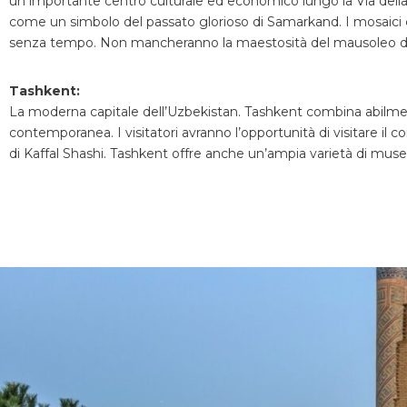
un importante centro culturale ed economico lungo la Via dell
come un simbolo del passato glorioso di Samarkand. I mosaici 
senza tempo. Non mancheranno la maestosità del mausoleo di 
Tashkent:
La moderna capitale dell’Uzbekistan. Tashkent combina abilmente 
contemporanea. I visitatori avranno l’opportunità di visitare il 
di Kaffal Shashi. Tashkent offre anche un’ampia varietà di musei,